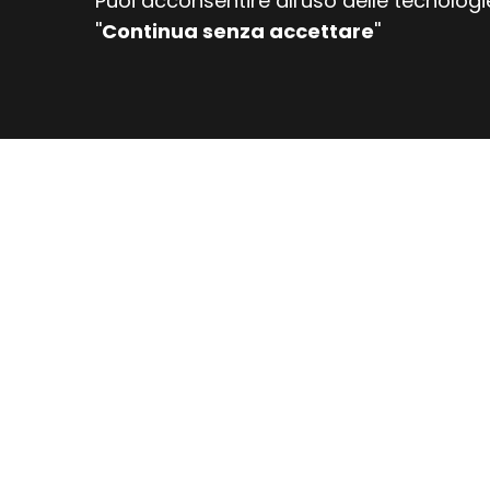
Puoi acconsentire all'uso delle tecnolog
''
Continua senza accettare
''