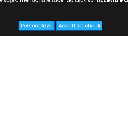
ie sopra menzionate facendo click su ''
Accetta e c
Personalizza
Accetta e chiudi
I nostri vini