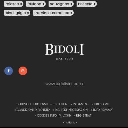
refosco
friulano
sauvignon
briccolo
pinot grigio
traminer aromatico
www.bidolivini.com
» DIRITTO DI RECESSO
» SPEDIZIONI
» PAGAMENTI
» CHI SIAMO
» CONDIZIONI DI VENDITA
» RICHIEDI INFORMAZIONI
» INFO PRIVACY
» COOKIES INFO
LOGIN
» REGISTRATI
» italiano «