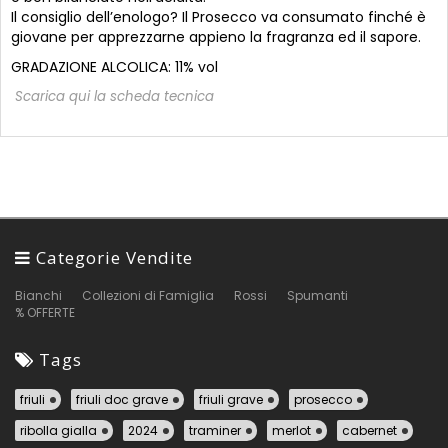
Il consiglio dell’enologo? Il Prosecco va consumato finché è
giovane per apprezzarne appieno la fragranza ed il sapore.
GRADAZIONE ALCOLICA: 11% vol
Scarica qui la scheda tecnica
Categorie Vendite
Bianchi
Collezioni di Famiglia
Rossi
Spumanti
% OFFERTE
Tags
friuli
friuli doc grave
friuli grave
prosecco
ribolla gialla
2024
traminer
merlot
cabernet