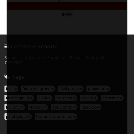
Categorie Vendite
Bianchi
Collezioni di Famiglia
Rossi
Spumanti
% OFFERTE
Tags
friuli
friuli doc grave
friuli grave
prosecco
ribolla gialla
2024
traminer
merlot
cabernet
friulano
refosco
sauvignon
briccolo
pinot grigio
traminer aromatico