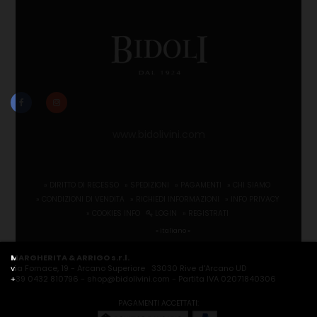
www.bidolivini.com
» DIRITTO DI RECESSO
» SPEDIZIONI
» PAGAMENTI
» CHI SIAMO
» CONDIZIONI DI VENDITA
» RICHIEDI INFORMAZIONI
» INFO PRIVACY
» COOKIES INFO
LOGIN
» REGISTRATI
» italiano «
MARGHERITA & ARRIGO s.r.l.
via Fornace, 19 - Arcano Superiore 33030 Rive d'Arcano UD
+39 0432 810796
-
shop@bidolivini.com
- Partita IVA 02071840306
PAGAMENTI ACCETTATI: