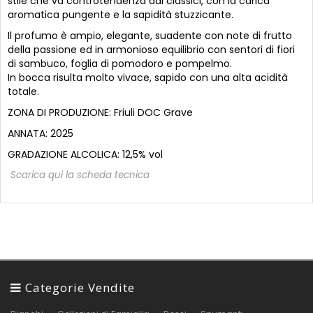
stile che va controtendenza dai classici, con la carica
aromatica pungente e la sapidità stuzzicante.
Il profumo è ampio, elegante, suadente con note di frutto
della passione ed in armonioso equilibrio con sentori di fiori
di sambuco, foglia di pomodoro e pompelmo.
In bocca risulta molto vivace, sapido con una alta acidità
totale.
ZONA DI PRODUZIONE: Friuli DOC Grave
ANNATA: 2025
GRADAZIONE ALCOLICA: 12,5% vol
Scarica qui la scheda tecnica
Categorie Vendite