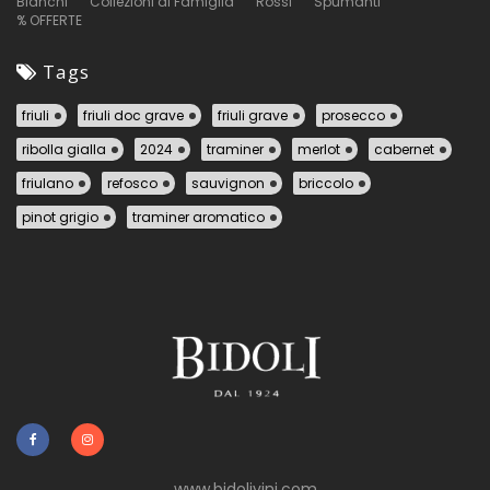
Bianchi
Collezioni di Famiglia
Rossi
Spumanti
% OFFERTE
Tags
friuli
friuli doc grave
friuli grave
prosecco
ribolla gialla
2024
traminer
merlot
cabernet
friulano
refosco
sauvignon
briccolo
pinot grigio
traminer aromatico
www.bidolivini.com